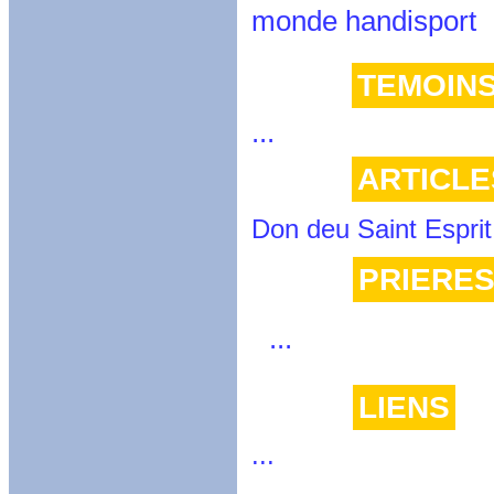
monde handisport
TEMOIN
...
ARTICLE
Don deu Saint Esprit
PRIERE
...
LIENS
...