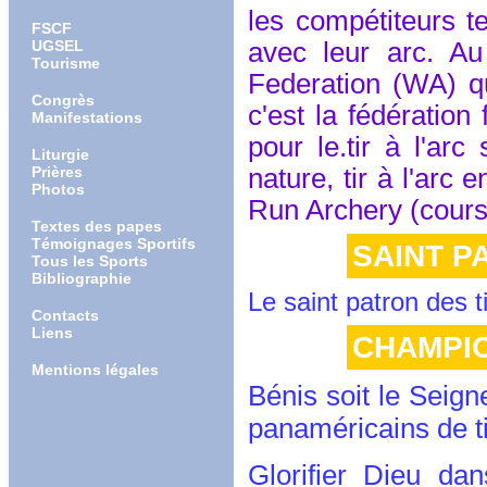
les compétiteurs te
FSCF
UGSEL
avec leur arc. Au
Tourisme
Federation (WA) q
Congrès
c'est la fédération
Manifestations
pour le.tir à l'arc
Liturgie
Prières
nature, tir à l'arc e
Photos
Run Archery (course 
Textes des papes
Témoignages Sportifs
SAINT P
Tous les Sports
Bibliographie
Le saint patron des ti
Contacts
Liens
CHAMPI
Mentions légales
Bénis soit le Seign
panaméricains de ti
Glorifier Dieu d