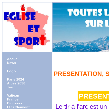
Accueil
News
Logo
PRESENTATION, 
Paris 2024
Alpes 2030
Tour
PRESEN
Vatican
France
Dioceses
Le tir à l'arc est u
EPS Clermont