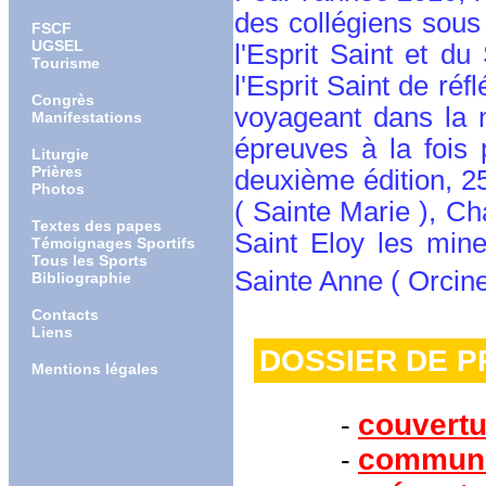
des collégiens sous 
FSCF
UGSEL
l'Esprit Saint et d
Tourisme
l'Esprit Saint de réf
Congrès
voyageant dans la n
Manifestations
épreuves à la fois p
Liturgie
Prières
deuxième édition, 2
Photos
( Sainte Marie ), Ch
Textes des papes
Saint Eloy les mine
Témoignages Sportifs
Tous les Sports
Sainte Anne ( Orcines 
Bibliographie
Contacts
Liens
DOSSIER D
Mentions légales
couvertu
-
communi
-