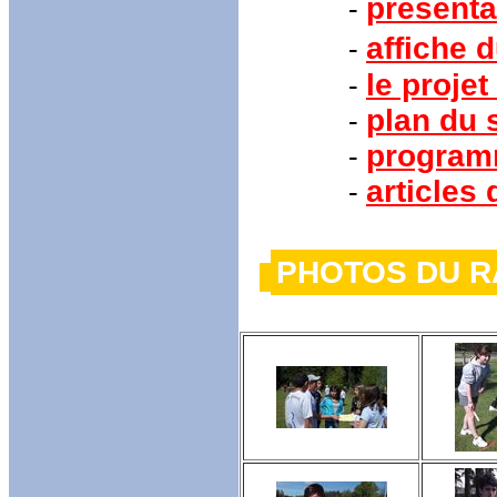
présenta
-
affiche 
-
le projet
-
plan du s
-
programm
-
articles
-
PHOTOS DU 