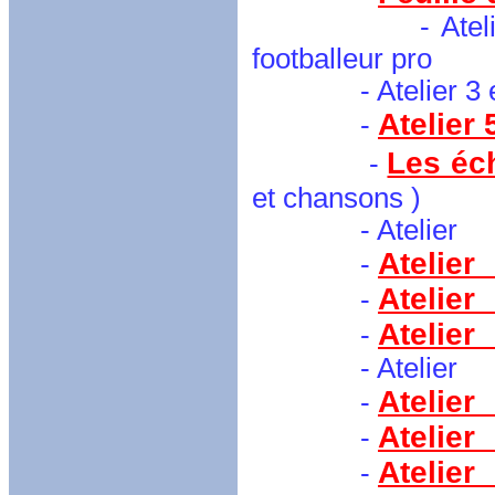
- Atelier 1 et 
footballeur pro
- Atelier 3 et 4
Atelier 
-
Les éc
-
et chansons )
- Atelier 7 :
Ateli
-
Ateli
-
Atelie
-
- Atelier 11 :
Atelie
-
Atelie
-
Atelie
-