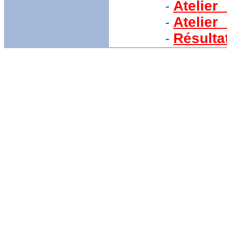
Atelie
-
Atelie
-
Résulta
-