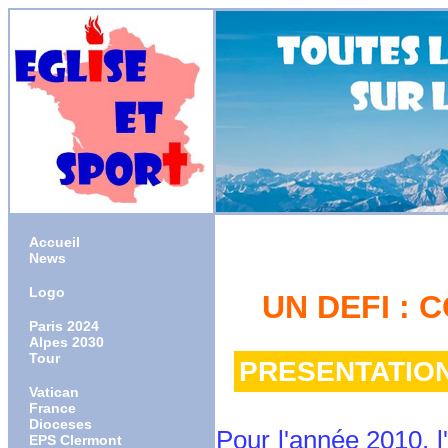
Accueil
News
Logo
UN DEFI : 
Paris 2024
Alpes 2030
Tour
PRESENTATION
Vatican
France
Dioceses
Pour l'année 2010, l
EPS Clermont