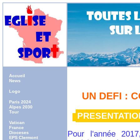
Accueil
News
Logo
UN DEFI : 
Paris 2024
Alpes 2030
Tour
PRESENTATION
Vatican
France
Pour l'année 2017
Dioceses
EPS Clermont