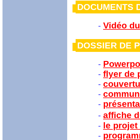
DOCUMENTS 
Vidéo du
-
DOSSIER 
Powerpoi
-
flyer de
-
couvertu
-
communi
-
présenta
-
affiche 
-
le projet
-
programm
-