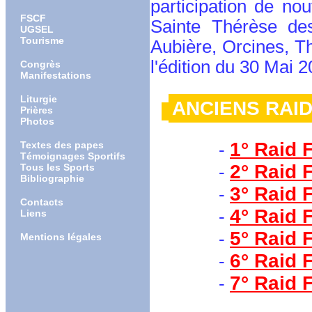
participation de no
FSCF
Sainte Thérèse des
UGSEL
Tourisme
Aubière, Orcines, Th
l'édition du
30 Mai 20
Congrès
Manifestations
Liturgie
ANCIENS RAID
Prières
Photos
1° Raid 
Textes des papes
-
Témoignages Sportifs
2° Raid 
Tous les Sports
-
Bibliographie
3° Raid 
-
Contacts
4° Raid 
-
Liens
5° Raid 
-
Mentions légales
6° Raid 
-
7° Raid 
-