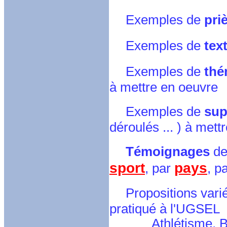
Exemples de
pri
Exemples de
tex
Exemples de
thé
à mettre en oeuvre
Exemples de
sup
déroulés ... ) à mett
Témoignages
de
sport
pays
, par
, p
Propositions vari
pratiqué à l'UGSEL
Athlétisme, Badmin