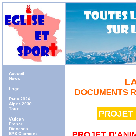
Accueil
News
LA
Logo
DOCUMENTS R
Paris 2024
Alpes 2030
Tour
PROJET 
Vatican
France
Dioceses
PROJET D'ANI
EPS Clermont