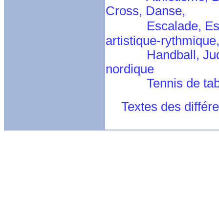
Cross, Danse,
Escalade, Esc
artistique-rythmique
Handball, Judo, Na
nordique
Tennis de table, T
Textes des différ