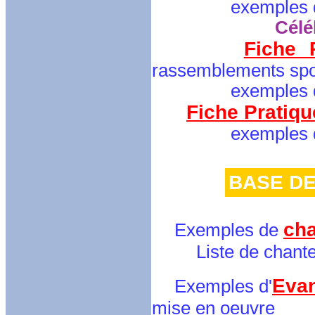
exemples de la 
Célé
Fiche 
rassemblements spor
exemples de la 
Fiche Pratiqu
exemples de la 
BASE D
ch
Exemples de
Liste de chanteurs
Evan
Exemples d'
mise en oeuvre