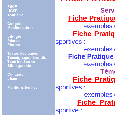
FSCF
Serv
UGSEL
Tourisme
Fiche Pratiqu
Congrès
exemples de la 
Manifestations
Fiche Prati
Liturgie
sportives
:
Prières
Photos
exemples de la 
Textes des papes
Fiche Pratique
Témoignages Sportifs
Tous les Sports
exemples de la 
Bibliographie
Tém
Contacts
Fiche Prati
Liens
sportives
:
Mentions légales
exemples de la 
Fiche Prat
sportive
: