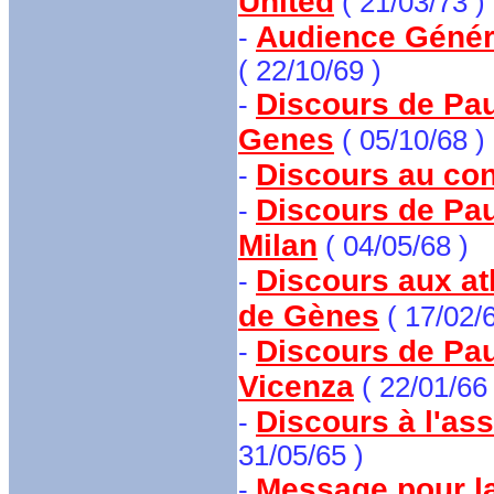
United
( 21/03/73 )
Audience Généra
-
( 22/10/69 )
Discours de Pau
-
Genes
( 05/10/68 )
Discours au con
-
Discours de Paul
-
Milan
( 04/05/68 )
Discours aux ath
-
de Gènes
( 17/02/6
Discours de Paul
-
Vicenza
( 22/01/66 
Discours à l'ass
-
31/05/65 )
Message pour la
-