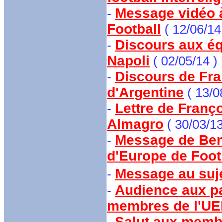
Message vidéo 
-
Football
( 12/06/14
Discours aux équ
-
Napoli
( 02/05/14 )
Discours de Fran
-
d'Argentine
( 13/0
Lettre de Franç
-
Almagro
( 30/03/13
Message de Beno
-
d'Europe de Foot
Message au sujet
-
Audience aux par
-
membres de l'U
Salut aux membr