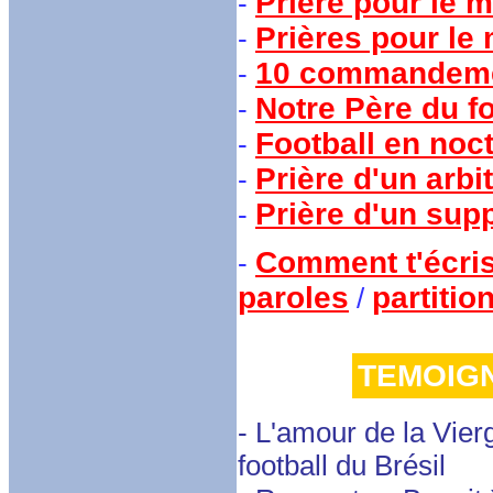
Prière pour le m
-
Prières pour le
-
10 commandemen
-
Notre Père du f
-
Football en noc
-
Prière d'un arbit
-
Prière d'un sup
-
Comment t'écri
-
paroles
partitio
/
TEMOIGN
- L'amour de la Vier
football du Brésil