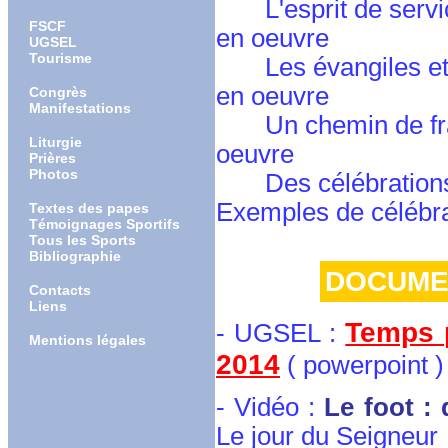
L'esprit de service
FSCF
en oeuvre
UGSEL
Tourisme
Les évangiles et
en oeuvre
Congrès
Manifestations
Un chemin de fra
Liturgie
oeuvre
Prières
Photos
Des célébration
Exemples de célébra
Textes des papes
Témoignages Sportifs
Tous les Sports
Bibliographie
DOCUME
Contacts
Liens
Temps p
- UGSEL :
Mentions légales
2014
( powerpoint 
- Vidéo :
Le foot : 
Le jour du Seigneur