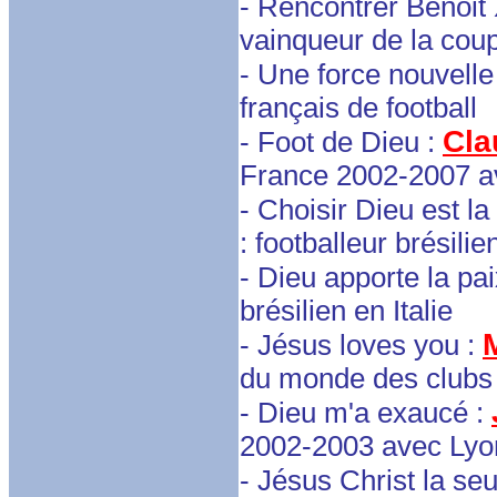
- Rencontrer Benoit
vainqueur de la cou
- Une force nouvelle
français de football
Cla
- Foot de Dieu :
France 2002-2007 a
- Choisir Dieu est la
: footballeur brésilie
- Dieu apporte la pai
brésilien en Italie
- Jésus loves you :
du monde des clubs
- Dieu m'a exaucé :
2002-2003 avec Lyo
- Jésus Christ la seu