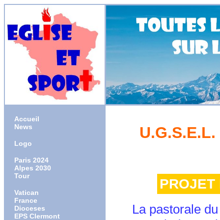
Accueil
News
U.G.S.E.
Logo
Paris 2024
Alpes 2030
Tour
PROJET 
Vatican
France
La pastorale du s
Dioceses
EPS Clermont