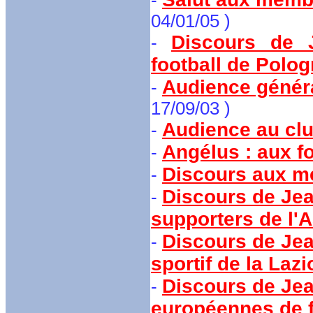
-
04/01/05 )
Discours de J
-
football de Pologn
Audience général
-
17/09/03 )
Audience au clu
-
Angélus : aux f
-
Discours aux me
-
Discours de Jea
-
supporters de l
Discours de Jea
-
sportif de la Lazi
Discours de Jea
-
européennes de f