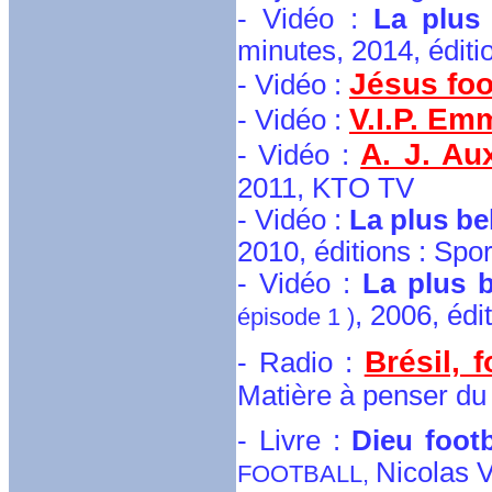
- Vidéo :
La plus 
minutes, 2014, éditio
Jésus foo
- Vidéo :
V.I.P. Em
- Vidéo :
A. J. Au
- Vidéo :
2011, KTO TV
- Vidéo :
La plus bel
2010, éditions : Spor
- Vidéo :
La plus b
, 2006, édi
épisode 1 )
Brésil, f
- Radio :
Matière à penser du
- Livre :
Dieu foot
Nicolas V
FOOTBALL,