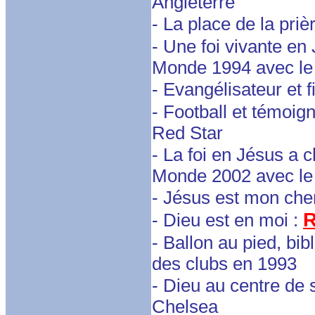
Angleterre
- La place de la priè
- Une foi vivante en
Monde 1994 avec le 
- Evangélisateur et fi
- Football et témoig
Red Star
- La foi en Jésus a 
Monde 2002 avec le 
- Jésus est mon che
R
- Dieu est en moi :
- Ballon au pied, bib
des clubs en 1993
- Dieu au centre de 
Chelsea