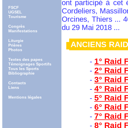
ont participé à cet
FSCF
Cordeliers, Massill
UGSEL
Tourisme
Orcines, Thiers ... 4
du
29 Mai 2018 ...
Congrès
Manifestations
Liturgie
ANCIENS RAID
Prières
Photos
1° Raid 
Textes des papes
-
Témoignages Sportifs
2° Raid 
Tous les Sports
-
Bibliographie
3° Raid 
-
Contacts
4° Raid 
-
Liens
5° Raid 
-
Mentions légales
6° Raid 
-
7° Raid 
-
8° Raid 
-