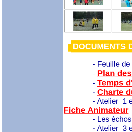
DOCUMENT
- Feuille de
Plan des
-
Temps d'
-
Charte d
-
- Atelier 1 et 2 :
Fiche Animateur
- Les échos des j
- Atelier 3 et