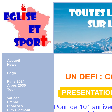
Accueil
News
Logo
UN DEFI : 
Paris 2024
Alpes 2030
Tour
PRESENTATION
Vatican
France
Pour ce 10° anniver
Dioceses
EPS Clermont