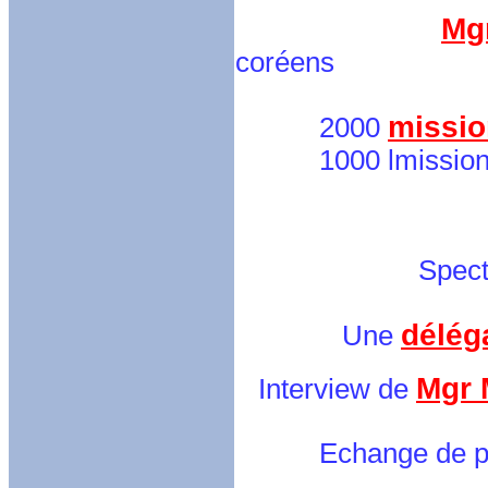
Mgr
coréens
missio
2000
1000 lmissionna
avec distr
Spectacle de l'
délég
Une
Mgr 
Interview de
Echange de pin's