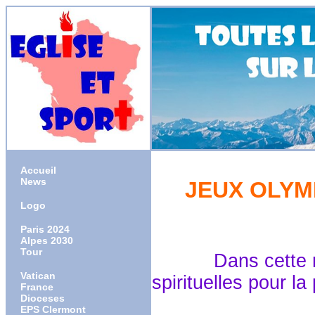
Accueil
News
JEUX OLYM
Logo
Paris 2024
Alpes 2030
Tour
Dans cette rubri
Vatican
spirituelles pour l
France
Dioceses
dans le 
EPS Clermont