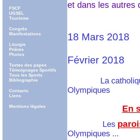
et dans les autres 
FSCF
UGSEL
Tourisme
Jeux Par
Congrès
Manifestations
18 Mars 2018
Liturgie
Jeux Ol
Prières
Photos
Février 2018
Textes des papes
Témoignages Sportifs
Tous les Sports
La catholiq
Bibliographie
Olympiques
Contacts
Liens
Mentions légales
En 
paroi
Les
Olympiques ...