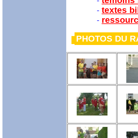
témoins 
-
textes bi
-
ressour
-
PHOTOS