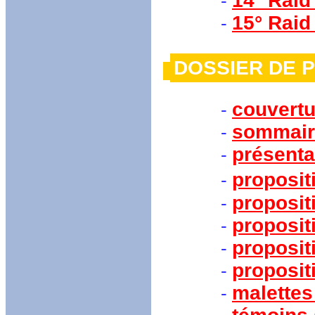
14° Raid
-
15° Raid
-
DOSSIER DE
couvertu
-
sommair
-
présenta
-
proposit
-
proposit
-
proposit
-
proposit
-
proposit
-
malettes
-