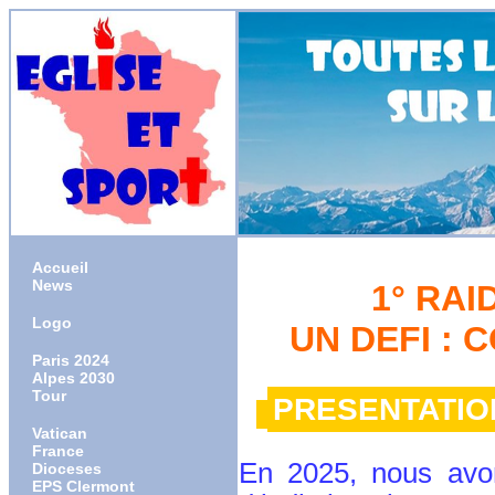
Accueil
News
1° RAI
Logo
UN DEFI : 
Paris 2024
Alpes 2030
Tour
PRESENTATION
Vatican
France
En 2025, nous avon
Dioceses
EPS Clermont