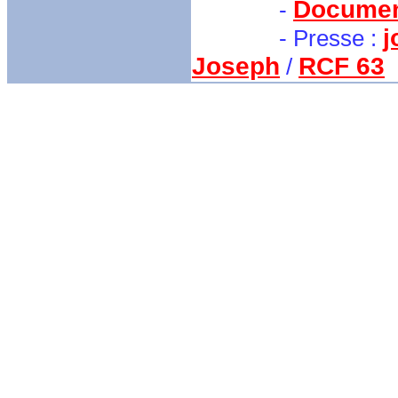
Docume
-
j
- Presse :
Joseph
RCF 63
/