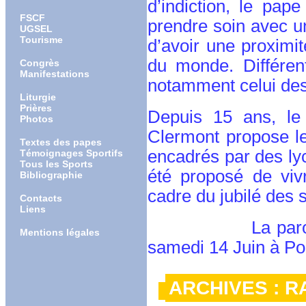
d’indiction, le pape
FSCF
prendre soin avec u
UGSEL
Tourisme
d’avoir une proximit
du monde. Différen
Congrès
Manifestations
notamment celui des s
Liturgie
Prières
Depuis 15 ans, le 
Photos
Clermont propose le
Textes des papes
encadrés par des lyc
Témoignages Sportifs
Tous les Sports
été proposé de viv
Bibliographie
cadre du jubilé des s
Contacts
Liens
La paroisse Sain
Mentions légales
samedi 14 Juin à Po
ARCHIVES : 