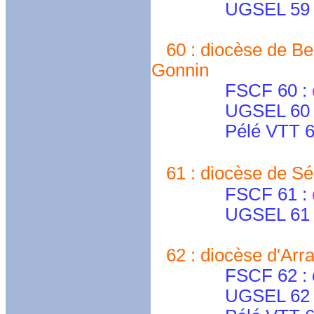
UGSEL 59 Lil
60 : diocèse de Bea
Gonnin
FSCF 60 :
UGSEL 60 
Pélé VTT 6
61 : diocèse de Sé
FSCF 61 :
UGSEL 61 
62 : diocèse d'Arra
FSCF 62 : cd.pa
UGSEL 62 