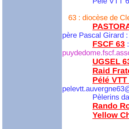
Pélé VTT 6
63 : diocèse de Cl
PASTORA
père Pascal Girard 
FSCF 63
puydedome.fscf.asso
UGSEL 6
Raid Frat
Pélé VTT
pelevtt.auvergne63
Pèlerins da
Rando R
Yellow C