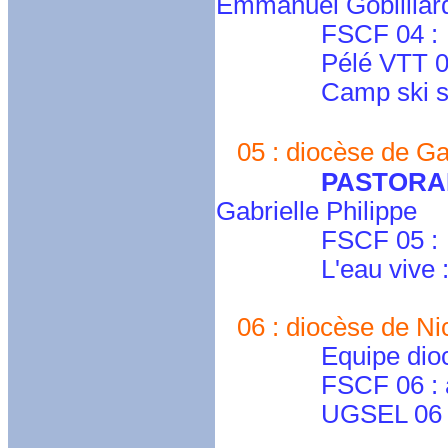
Emmanuel Gobilliar
FSCF 04 :
Pélé VTT 04 : 
Camp ski spi : 
05 : diocèse de Ga
PASTORA
Gabrielle Philippe
FSCF 05 :
L'eau vive 
06 : diocèse de Nic
Equipe diocésain
FSCF 06 : alpes
UGSEL 06 