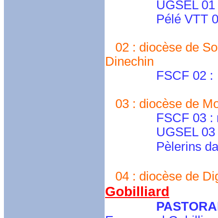
UGSEL 01 : ug
Pélé VTT 01 : 
02 : diocèse de Soi
Dinechin
FSCF 02 :
03 : diocèse de M
FSCF 03 : myrj
UGSEL 03 
Pèlerins d
04 : diocèse de Dig
Gobilliard
PASTORA