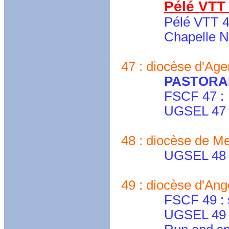
Pélé VTT
Pélé VTT 
Chapelle Notre 
47 : diocèse d'Age
PASTORA
FSCF 47 :
UGSEL 47 : ugs
48 : diocèse de Men
UGSEL 48 : ug
49 : diocèse d'An
FSCF 49 : secre
UGSEL 49 