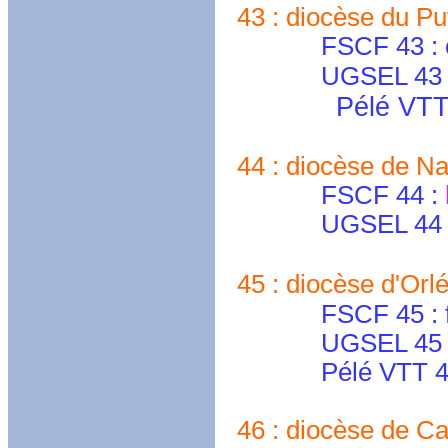
43 : diocèse du Pu
FSCF 43 : cdf
UGSEL 43 
Pélé VTT
44 : diocèse de Na
FSCF 44 :
UGSEL 44 
45 : diocèse d'Orl
FSCF 45 : fscfl
UGSEL 45 : ug
Pélé VTT 45
46 : diocèse de Ca