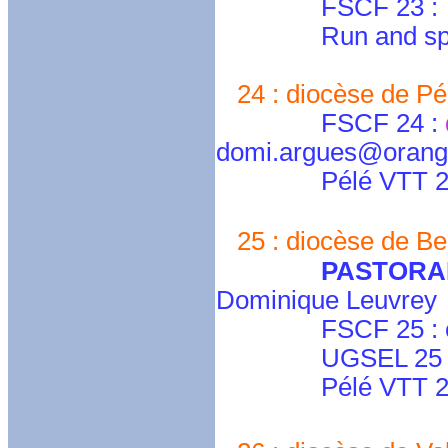
FSCF 23 :
Run and spir
24 : diocèse de Pér
FSCF 24 :
domi.argues@orange
Pélé VTT 24 : 
25 : diocèse de Be
PASTORA
Dominique Leuvrey
FSCF 25 : cd-2
UGSEL 25 : ugs
Pélé VTT 25 : p