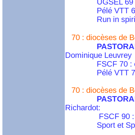
UGSEL 69 
Pélé VTT 6
Run in spiri
70 : diocèses de B
PASTORA
Dominique Leuvrey
FSCF 70 : cd.ha
Pélé VTT 70 : p
70 : diocèses de Be
PASTORA
Richardot:
FSCF 90 : cd.terr
Sport et Spi : p