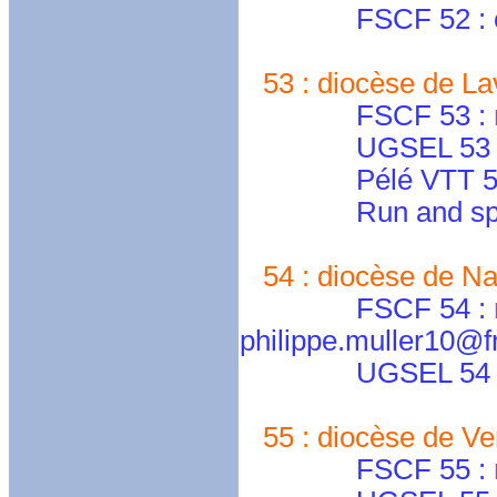
FSCF 52 : cd.ha
53 : diocèse de Lav
FSCF 53 :
UGSEL 53 
Pélé VTT 
Run and spi Lav
54 : diocèse de Nan
FSCF 54 :
philippe.muller10@fr
UGSEL 54 
55 : diocèse de Ve
FSCF 55 :