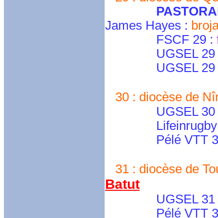
PASTORA
James Hayes :
bro
FSCF 29 :
UGSEL 29 No
UGSEL 29 S
30 : diocèse de Nî
UGSEL 30 : dir
Lifeinrugby : rug
Pélé VTT 30
31 : diocèse de To
Batut
UGSEL 31 : rou
Pélé VTT 3