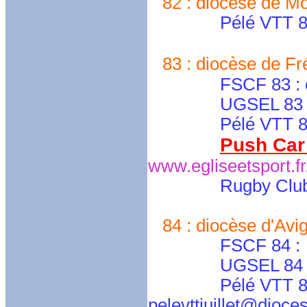
82 : diocèse de Mo
Pélé VTT 82 : p
83 : diocèse de Fré
FSCF 83 : cd.v
UGSEL 83 : nd-m
Pélé VTT 83 : p
Push Car
www.egliseetsport.f
Rugby Club
84 : diocèse d'Avig
FSCF 84 :
UGSEL 84 
Pélé VTT 84 : pe
pelevttjuillet@dioce