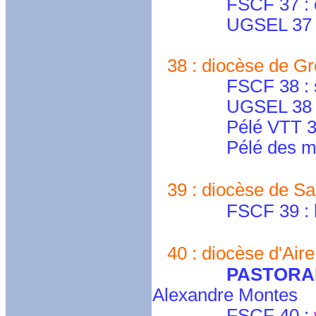
FSCF 37 : cd.to
UGSEL 37 
38 : diocèse de Gr
FSCF 38 : secret
UGSEL 38 
Pélé VTT 3
Pélé des m
39 : diocèse de Sa
FSCF 39 : lafa
40 : diocèse d'Aire
PASTORAL
Alexandre Montes
FSCF 40 :