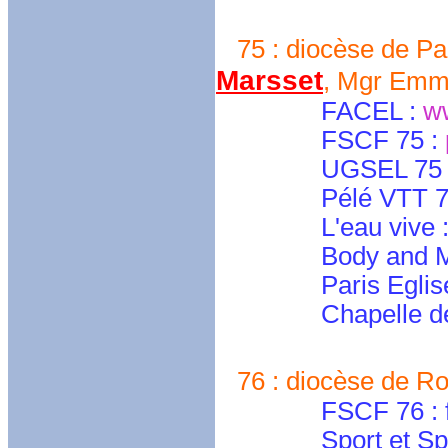
75 : diocèse de Par
Marsset
, Mgr Emm
FACEL :
w
FSCF 75 :
UGSEL 75 
Pélé VTT 75 : 
L'eau vive : sec
Body and Mind :
Paris Eglise 
Chapelle des spor
76 : diocèse de Ro
FSCF 76 : fscf
Sport et Sp