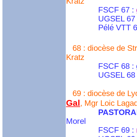
Kratz
FSCF 67 :
UGSEL 67 
Pélé VTT 67 : se
68 : diocèse de St
Kratz
FSCF 68 : gera
UGSEL 68 : mar
69 : diocèse de Ly
Gal
, Mgr Loic Laga
PASTORA
Morel
FSCF 69 :