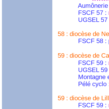
Aumônerie 
FSCF 57 :
UGSEL 57 
58 : diocèse de Ne
FSCF 58 : pele
59 : diocèse de Ca
FSCF 59 :
UGSEL 59 Ca
Montagne et p
Pélé cyclo 
59 : diocèse de Lil
FSCF 59 :