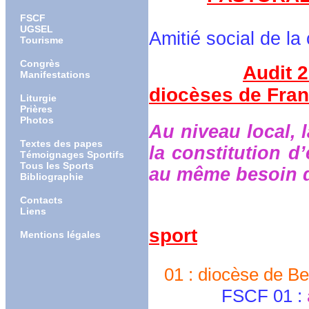
dans le pôle
FSCF
UGSEL
Amitié social de l
Tourisme
Congrès
Audit 2
Manifestations
diocèses de Fra
Liturgie
Prières
Photos
Au niveau local, 
Textes des papes
la constitution d
Témoignages Sportifs
Tous les Sports
au même besoin de
Bibliographie
Contacts
Liens
sport
Mentions légales
01 : diocèse de Be
FSCF 01 :