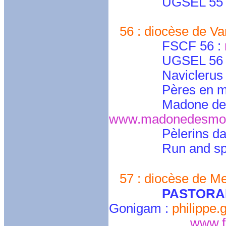
UGSEL 55 : gas
56 : diocèse de V
FSCF 56 :
UGSEL 56 
Naviclerus 
Pères en m
Madone des
www.madonedesmot
Pèlerins da
Run and sp
57 : diocèse de Me
PASTORA
Gonigam :
philippe
www.f