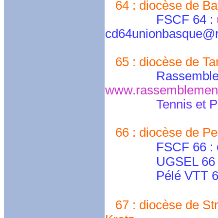
64 : diocèse de Bay
FSCF 64 :
cd64unionbasque@re
65 : diocèse de Ta
Rassemblement In
www.rassemblement-i
Tennis et P
66 : diocèse de Pe
FSCF 66 :
UGSEL 66 : ugs
Pélé VTT 66 : 
67 : diocèse de Str