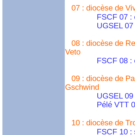
07 : diocèse de Viv
FSCF 07 : cd0
UGSEL 07 
08 : diocèse de Rei
Veto
FSCF 08 : cd08
09 : diocèse de Pam
Gschwind
UGSEL 09 
Pélé VTT 09
10 : diocèse de Tr
FSCF 10 : sche