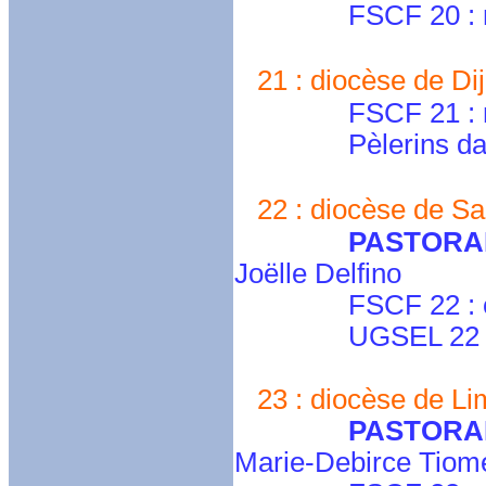
FSCF 20 : mari
21 : diocèse de Dij
FSCF 21 : marie
Pèlerins da
22 : diocèse de Sai
PASTORAL
Joëlle Delfino
FSCF 22 : cd.co
UGSEL 22 
23 : diocèse de Lim
PASTORA
Marie-Debirce Tiom