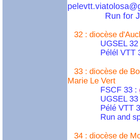
pelevtt.viatolosa@
Run for Je
32 : diocèse d'Auc
UGSEL 32 : cont
Pélél VTT 3
33 : diocèse de Bo
Marie Le Vert
FSCF 33 :
UGSEL 33 
Pélé VTT 3
Run and spir
34 : diocèse de Mon