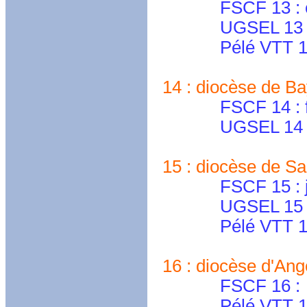
FSCF 13 : cd.va
UGSEL 13 
Pélé VTT 13
14 : diocèse de Bay
FSCF 14 : fscf.
UGSEL 14 
15 : diocèse de Sai
FSCF 15 : jacqu
UGSEL 15 : ugs
Pélé VTT 15 : s
16 : diocèse d'Ang
FSCF 16 :
Pélé VTT 16