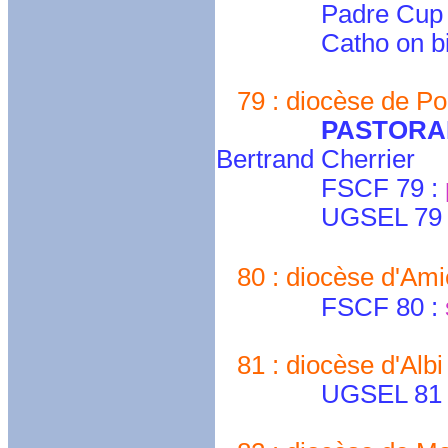
Padre Cup 
Catho on bi
79 : diocèse de Poi
PASTORAL
Bertrand Cherrier
FSCF 79 :
UGSEL 79 : jean
80 : diocèse d'Ami
FSCF 80 :
81 : diocèse d'Albi
UGSEL 81 : direc