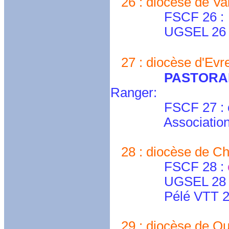
26 : diocèse de Val
FSCF 26 :
UGSEL 26 
27 : diocèse d'Evr
PASTORA
Ranger:
FSCF 27 : cd-e
Association H
28 : diocèse de Cha
FSCF 28 :
UGSEL 28 
Pélé VTT 2
29 : diocèse de Qu