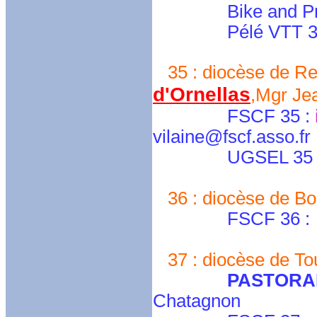
Bike and Pray
Pélé VTT 34
35 : diocèse de Ren
d'Ornellas
,Mgr Je
FSCF 35 :
vilaine@fscf.asso.fr
UGSEL 35 
36 : diocèse de Bo
FSCF 36 :
37 : diocèse de Tou
PASTORA
Chatagnon