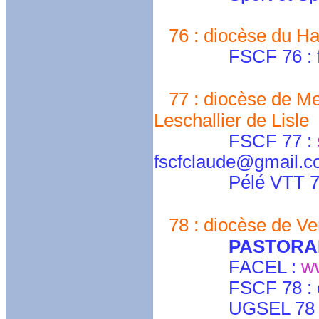
76 : diocèse du Ha
FSCF 76 : fscf
77 : diocèse de M
Leschallier de Lisle
FSCF 77 :
fscfclaude@gmail.
Pélé VTT 77 : 
78 : diocèse de Ver
PASTORA
FACEL :
ww
FSCF 78 : cdy
UGSEL 78 