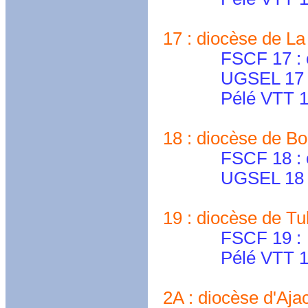
17 : diocèse de La R
FSCF 17 : cdfs
UGSEL 17 : dd
Pélé VTT 17
18 : diocèse de Bou
FSCF 18 : cd.che
UGSEL 18 : ecol
19 : diocèse de Tull
FSCF 19 :
Pélé VTT 19
2A : diocèse d'Ajacc