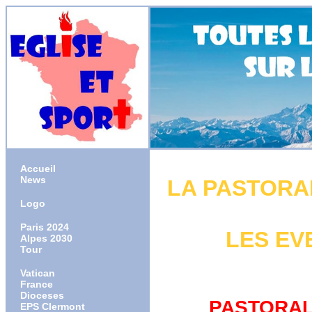
Accueil
News
LA PASTORA
Logo
Paris 2024
LES EV
Alpes 2030
Tour
Vatican
France
Dioceses
PASTORAL
EPS Clermont